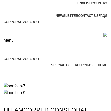
ENGLISH
COUNTRY
ADD ANYTHING HERE OR JUST REMOVE IT…
NEWSLETTER
CONTACT US
FAQS
CORPORATIVO
CARGO
Menu
Browse Categories
CORPORATIVO
CARGO
SPECIAL OFFER
PURCHASE THEME
Rhoncus quisque sollicitudin
ULLAMCORPER CONSEQUAT